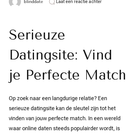
op
blinddate
Laat een reactie achter
Vind
jouw
Perfecte
Match
op
Serieuze
een
Serieuze
Datingsite
Datingsite: Vind
in
België
je Perfecte Match
Op zoek naar een langdurige relatie? Een
serieuze datingsite kan de sleutel zijn tot het
vinden van jouw perfecte match. In een wereld
waar online daten steeds populairder wordt, is