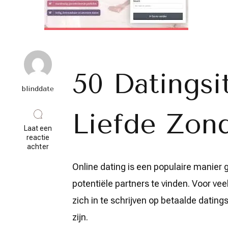
50 Datingsi
blinddate
Liefde Zon
Laat een
reactie
op
achter
Ontdek
Liefde
Online dating is een populaire mani
Zonder
potentiële partners te vinden. Voor v
Kosten:
50
zich in te schrijven op betaalde datin
Datingsite
Gratis!
zijn.