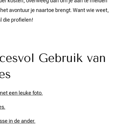
onder kosten, overweeg dan om je aan te melden
r het avontuur je naartoe brengt. Want wie weet,
 die profielen!
cesvol Gebruik van
es
met een leuke foto.
es.
sse in de ander.