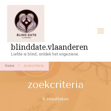
blinddate.vlaanderen
Liefde is blind, ontdek het ongeziene.
Home
zoekcriteria
zoekcriteria
6 resultaten