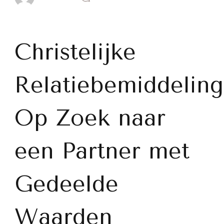
Vind
Jouw
Geloofsgenoot:
De
Kracht
Christelijke
van
Christelijke
Relatiebemiddeli
Relatiebemiddeling
Op Zoek naar
een Partner met
Gedeelde
Waarden