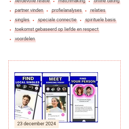
liefdevolle relatie
matchmaking
online dating
partner vinden
profielanalyses
relaties
singles
speciale connectie
spirituele basis
toekomst gebaseerd op liefde en respect
voordelen
Berichtnavigatie
23 december 2024