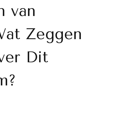
n van
Wat Zeggen
ver Dit
rm?