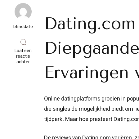
Dating.com
blinddate
Diepgaande
Laat een
reactie
op
achter
Ervaringen 
Beoordelingen
van
Dating.com:
Wat
Zeggen
Gebruikers
Online datingplatforms groeien in popul
Over
Dit
die singles de mogelijkheid biedt om li
Datingplatform?
tijdperk. Maar hoe presteert Dating.c
De reviews van Dating.com variëren, zoa