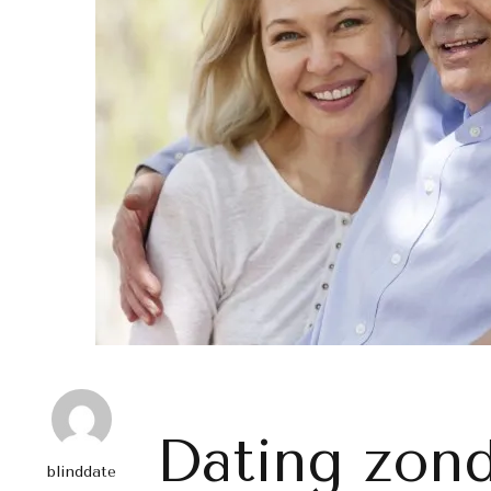
Dating zon
blinddate