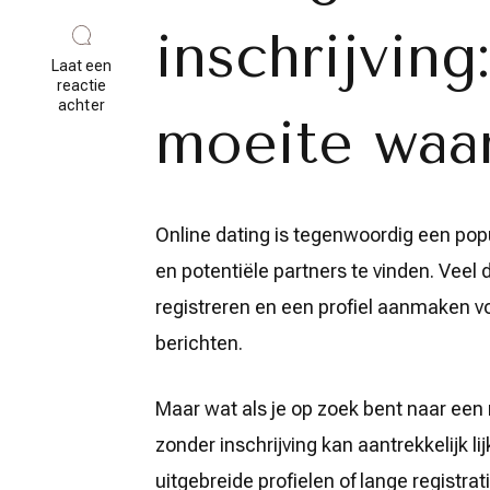
inschrijving
Laat een
reactie
op
achter
moeite waa
Ontdek
de
wereld
van
dating
zonder
Online dating is tegenwoordig een p
inschrijving:
Is
en potentiële partners te vinden. Veel 
het
de
registreren en een profiel aanmaken v
nieuwe
trend?
berichten.
Maar wat als je op zoek bent naar ee
zonder inschrijving kan aantrekkelijk li
uitgebreide profielen of lange registra