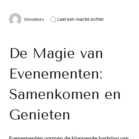
op
blinddate
Laat een reactie achter
De
Betoverende
Wereld
van
Vlaamse
De Magie van
Evenementen:
Ontdek,
Beleef
Evenementen:
en
Geniet!
Samenkomen en
Genieten
Evenementen vormen de kloppende hartslag van