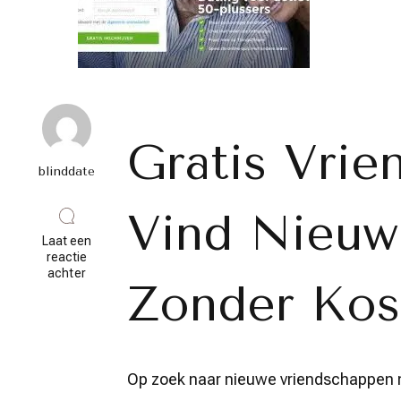
Gratis Vrie
blinddate
Vind Nieuw
Laat een
reactie
op
achter
Zonder Kos
Ontdek
Nieuwe
Connecties:
Gratis
Vriendschap
Sites
Op zoek naar nieuwe vriendschappen m
Voor