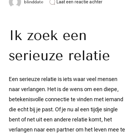
op
blinddate
Laat een reactie achter
Op
zoek
naar
een
serieuze
Ik zoek een
relatie:
mijn
verlangen
serieuze relatie
naar
liefdevolle
verbinding
Een serieuze relatie is iets waar veel mensen
naar verlangen. Het is de wens om een diepe,
betekenisvolle connectie te vinden met iemand
die echt bij je past. Of je nu al een tijdje single
bent of net uit een andere relatie komt, het
verlangen naar een partner om het leven mee te