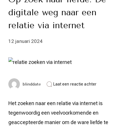
digitale weg naar een
relatie via internet
12 januari 2024
op
blinddate
Laat een reactie achter
Op
zoek
naar
Het zoeken naar een relatie via internet is
liefde:
De
tegenwoordig een veelvoorkomende en
digitale
weg
geaccepteerde manier om de ware liefde te
naar