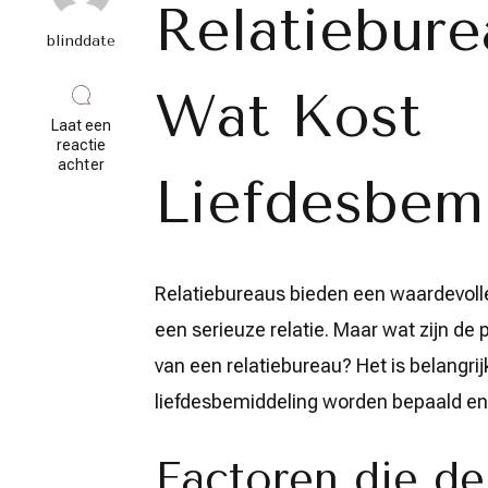
Relatiebure
blinddate
Wat Kost
Laat een
reactie
op
achter
Liefdesbem
Alles
wat
u
moet
weten
over
Relatiebureaus bieden een waardevolle
relatiebureau
prijzen:
een serieuze relatie. Maar wat zijn de
transparantie
en
van een relatiebureau? Het is belangri
investering
in
liefdesbemiddeling worden bepaald en w
liefde
Factoren die de