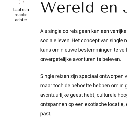
Wereld en 
Laat een
reactie
op
achter
Ontdek
de
Als single op reis gaan kan een verrijken
Wereld
sociale leven. Het concept van single r
Solo:
Single
kans om nieuwe bestemmingen te ver
Reizen
voor
onvergetelijke avonturen te beleven.
Avontuurlijke
Zielen
Single reizen zijn speciaal ontworpen 
maar toch de behoefte hebben om in g
avontuurlijke geest hebt, culturele ho
ontspannen op een exotische locatie, er 
past.