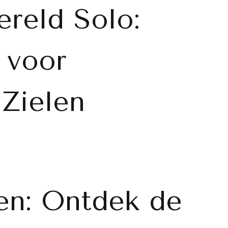
reld Solo:
 voor
 Zielen
en: Ontdek de