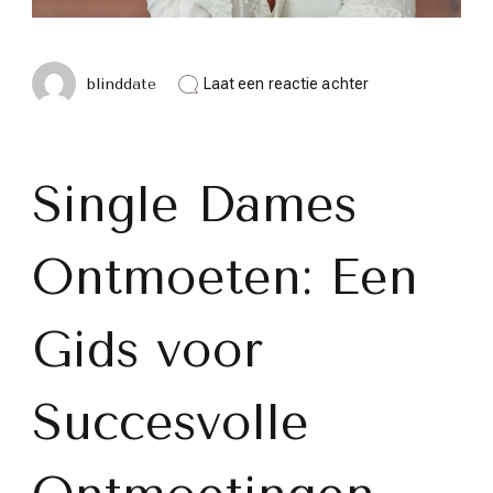
op
blinddate
Laat een reactie achter
Tips
voor
Succesvol
Single
Dames
Single Dames
Ontmoeten:
Een
Gids
Ontmoeten: Een
voor
Single
Mannen
Gids voor
Succesvolle