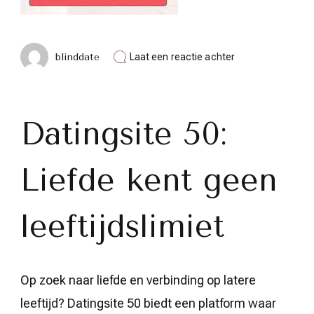
op
blinddate
Laat een reactie achter
Ontdek
Romantiek
op
Datingsite
50:
Datingsite 50:
Voor
Vijftigplussers
Die
Liefde kent geen
Liefde
Zoeken
leeftijdslimiet
Op zoek naar liefde en verbinding op latere
leeftijd? Datingsite 50 biedt een platform waar