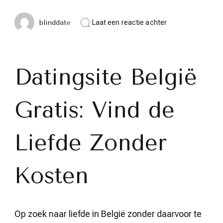
op
blinddate
Laat een reactie achter
Vind
Jouw
Perfecte
Match
op
Datingsite België
een
Gratis
Datingsite
Gratis: Vind de
in
België
Liefde Zonder
Kosten
Op zoek naar liefde in België zonder daarvoor te