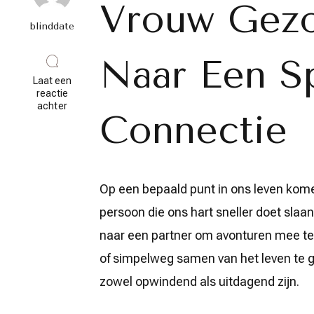
Vrouw Gezo
blinddate
Naar Een S
Laat een
reactie
op
achter
Connectie
Op
Zoek
Naar
De
Perfecte
Vrouw:
Op een bepaald punt in ons leven kome
Vrouw
Gezocht
persoon die ons hart sneller doet slaan
Voor
Een
naar een partner om avonturen mee t
Speciale
Connectie
of simpelweg samen van het leven te g
zowel opwindend als uitdagend zijn.