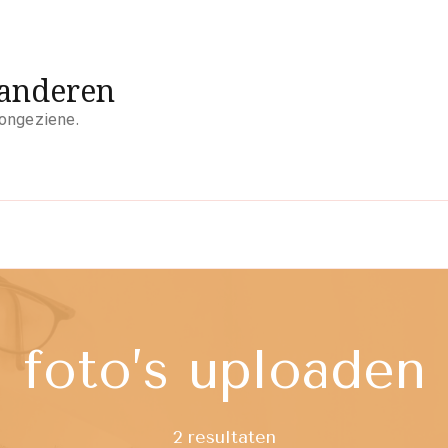
aanderen
 ongeziene.
foto’s uploaden
2 resultaten