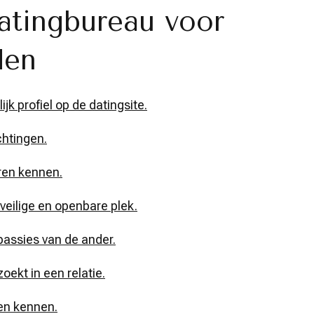
atingbureau voor
den
jk profiel op de datingsite.
chtingen.
eren kennen.
veilige en openbare plek.
passies van de ander.
oekt in een relatie.
ren kennen.