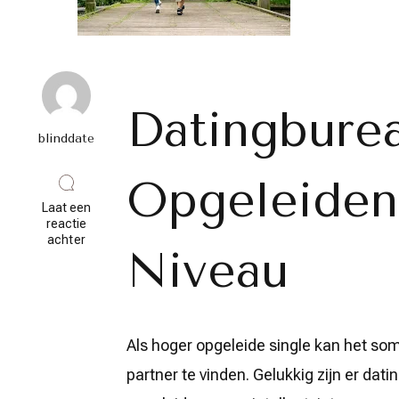
Datingbure
blinddate
Opgeleiden
Laat een
reactie
op
achter
Niveau
Vind
je
Match:
Het
Ideale
Datingbureau
Als hoger opgeleide single kan het so
voor
Hoger
partner te vinden. Gelukkig zijn er dat
Opgeleiden