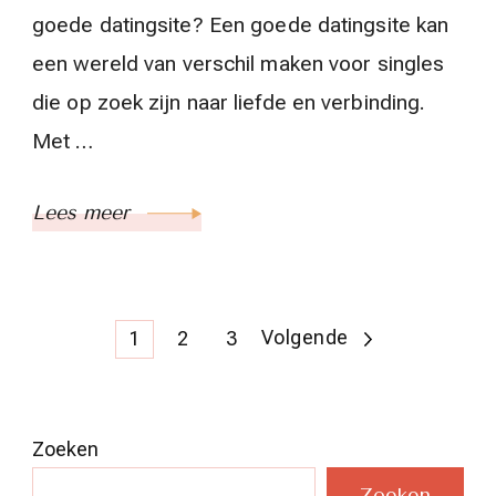
goede datingsite? Een goede datingsite kan
een wereld van verschil maken voor singles
die op zoek zijn naar liefde en verbinding.
Met …
Lees meer
Berichten
Pagina
Pagina
Pagina
Volgende
1
2
3
paginering
Zoeken
Zoeken