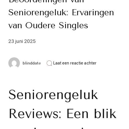
Seniorengeluk: Ervaringen
van Oudere Singles
23 juni 2025
op
blinddate
Laat een reactie achter
Beoordelingen
van
Seniorengeluk:
Ervaringen
van
Seniorengeluk
Oudere
Singles
Reviews: Een blik