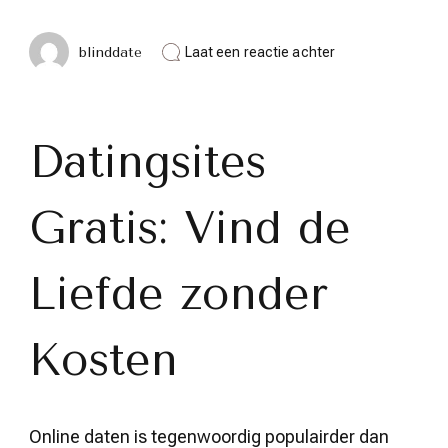
op
blinddate
Laat een reactie achter
Ontdek
de
Wereld
van
Datingsites
Datingsites
Gratis:
Vind
Liefde
Gratis: Vind de
zonder
Kosten
Liefde zonder
Kosten
Online daten is tegenwoordig populairder dan