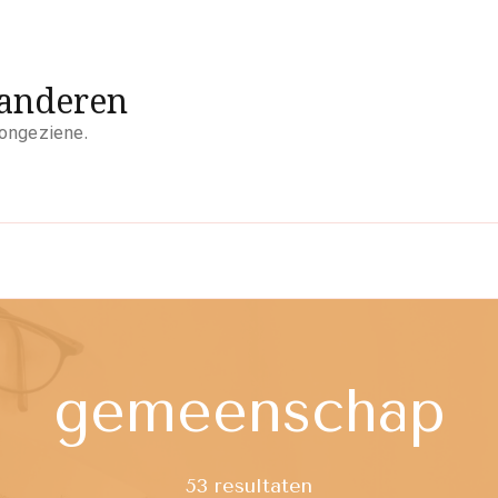
aanderen
 ongeziene.
gemeenschap
53 resultaten