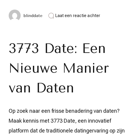
op
blinddate
Laat een reactie achter
Ontdek
de
Magie
van
3773
3773 Date: Een
Date:
Een
Nieuwe
Nieuwe Manier
Dimensie
in
Daten
van Daten
Op zoek naar een frisse benadering van daten?
Maak kennis met 3773 Date, een innovatief
platform dat de traditionele datingervaring op zijn