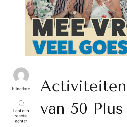
Activiteite
blinddate
van 50 Plus
Laat een
reactie
op
achter
Leuke