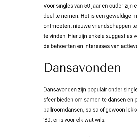
activiteiten
Voor singles van 50 jaar en ouder zijn 
voor
deel te nemen. Het is een geweldige 
actieve
singles
ontmoeten, nieuwe vriendschappen te 
van
50
te vinden. Hier zijn enkele suggesties v
plus
de behoeften en interesses van actieve
Dansavonden
Dansavonden zijn populair onder singl
sfeer bieden om samen te dansen en pl
ballroomdansen, salsa of gewoon lekker
’80, er is voor elk wat wils.