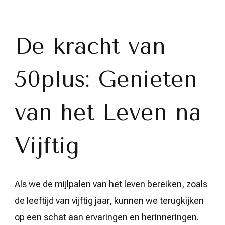
Kracht
en
Wijsheid
van
De kracht van
50plussers:
Een
Nieuw
50plus: Genieten
Hoofdstuk
Begint
van het Leven na
Vijftig
Als we de mijlpalen van het leven bereiken, zoals
de leeftijd van vijftig jaar, kunnen we terugkijken
op een schat aan ervaringen en herinneringen.