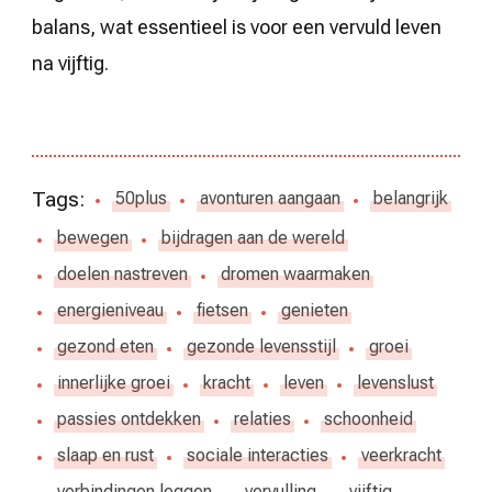
balans, wat essentieel is voor een vervuld leven
na vijftig.
Tags:
50plus
avonturen aangaan
belangrijk
bewegen
bijdragen aan de wereld
doelen nastreven
dromen waarmaken
energieniveau
fietsen
genieten
gezond eten
gezonde levensstijl
groei
innerlijke groei
kracht
leven
levenslust
passies ontdekken
relaties
schoonheid
slaap en rust
sociale interacties
veerkracht
verbindingen leggen
vervulling
vijftig