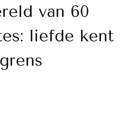
reld van 60
tes: liefde kent
sgrens