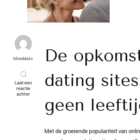
De opkomst
blinddate
dating sites
Laat een
reactie
op
achter
geen leefti
Ontdek
de
wereld
van
60
plus
Met de groeiende populariteit van onl
dating
sites: