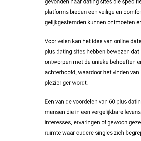
gevonden naar dating sites die specifie
liefde
kent
platforms bieden een veilige en comfo
geen
leeftijdsgrens
gelijkgestemden kunnen ontmoeten en
Voor velen kan het idee van online date
plus dating sites hebben bewezen dat l
ontworpen met de unieke behoeften en
achterhoofd, waardoor het vinden van e
plezieriger wordt.
Een van de voordelen van 60 plus datin
mensen die in een vergelijkbare levens
interesses, ervaringen of gewoon gez
ruimte waar oudere singles zich begr