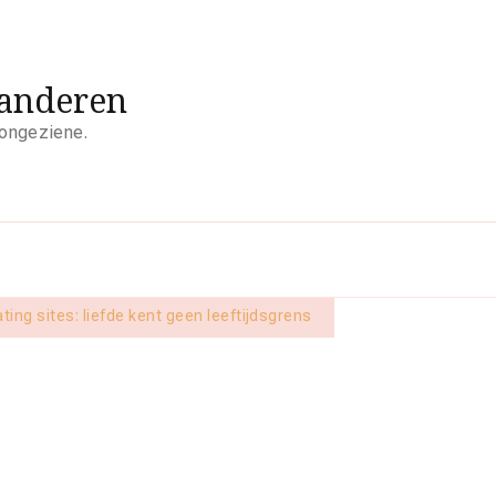
aanderen
 ongeziene.
ing sites: liefde kent geen leeftijdsgrens