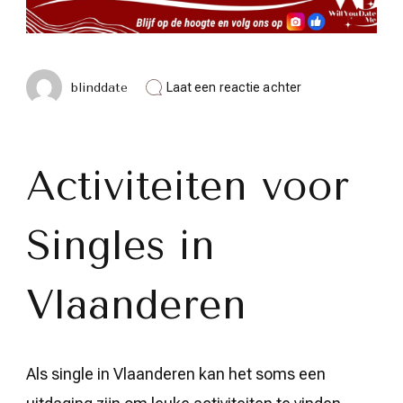
op
blinddate
Laat een reactie achter
Leuke
activiteiten
voor
singles
in
Activiteiten voor
Vlaanderen:
Ontmoet
gelijkgestemden
Singles in
en
beleef
plezier!
Vlaanderen
Als single in Vlaanderen kan het soms een