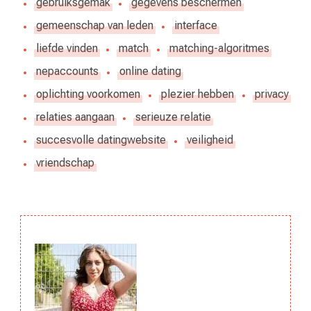
gebruiksgemak
gegevens beschermen
gemeenschap van leden
interface
liefde vinden
match
matching-algoritmes
nepaccounts
online dating
oplichting voorkomen
plezier hebben
privacy
relaties aangaan
serieuze relatie
succesvolle datingwebsite
veiligheid
vriendschap
Berichtnavigatie