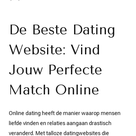
Vind
Jouw
Perfecte
Match
op
De Beste Dating
de
Beste
Dating
Website: Vind
Website
Jouw Perfecte
Match Online
Online dating heeft de manier waarop mensen
liefde vinden en relaties aangaan drastisch
veranderd. Met talloze datingwebsites die