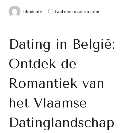
op
blinddate
Laat een reactie achter
Ontdek
de
Romantiek
van
Dating
Dating in België:
in
België:
Een
Ontdek de
Gids
voor
Singles
in
Romantiek van
Vlaanderen
en
Wallonië
het Vlaamse
Datinglandschap