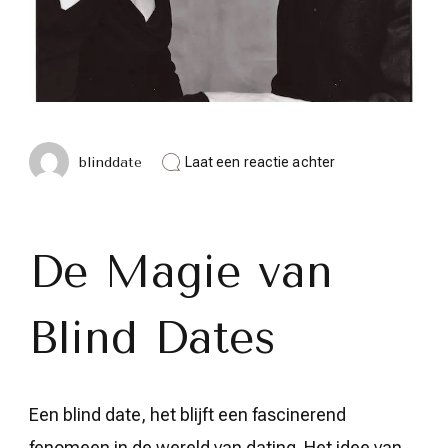
op
blinddate
Laat een reactie achter
De
Betovering
van
een
Blinddate:
De Magie van
Ontdek
de
Magie
Blind Dates
van
Onverwachte
Ontmoetingen
Een blind date, het blijft een fascinerend
fenomeen in de wereld van dating. Het idee van