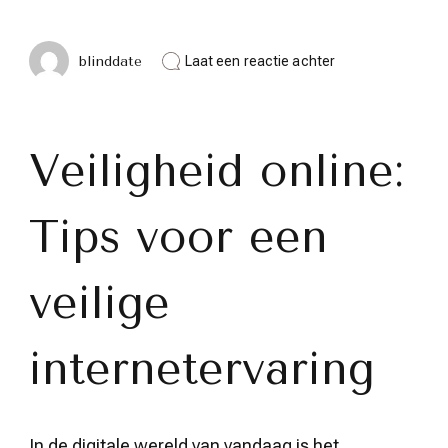
op
blinddate
Laat een reactie achter
Veiligheid
boven
alles:
Tips
voor
Veiligheid online:
een
zorgeloze
online
Tips voor een
ervaring
veilige
internetervaring
In de digitale wereld van vandaag is het