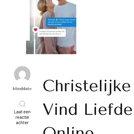
Christelijke
blinddate
Vind Liefde
Laat een
reactie
op
achter
Online
Gratis
Christelijke