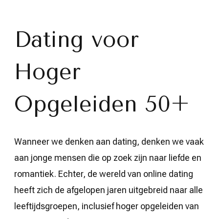
de
Wereld
van
Dating
Dating voor
voor
Hoger
Opgeleiden
Hoger
50+:
Vind
Liefde
en
Opgeleiden 50+
Verbinding!
Wanneer we denken aan dating, denken we vaak
aan jonge mensen die op zoek zijn naar liefde en
romantiek. Echter, de wereld van online dating
heeft zich de afgelopen jaren uitgebreid naar alle
leeftijdsgroepen, inclusief hoger opgeleiden van