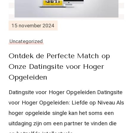
15 november 2024
Uncategorized
Ontdek de Perfecte Match op
Onze Datingsite voor Hoger
Opgeleiden
Datingsite voor Hoger Opgeleiden Datingsite
voor Hoger Opgeleiden: Liefde op Niveau Als
hoger opgeleide single kan het soms een
uitdaging zijn om een partner te vinden die