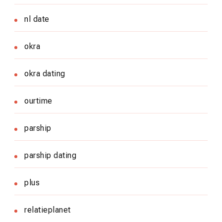
nl date
okra
okra dating
ourtime
parship
parship dating
plus
relatieplanet