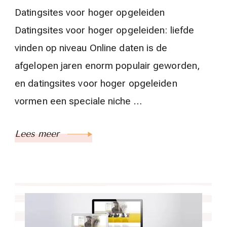
Datingsites voor hoger opgeleiden
Datingsites voor hoger opgeleiden: liefde
vinden op niveau Online daten is de
afgelopen jaren enorm populair geworden,
en datingsites voor hoger opgeleiden
vormen een speciale niche …
Lees meer