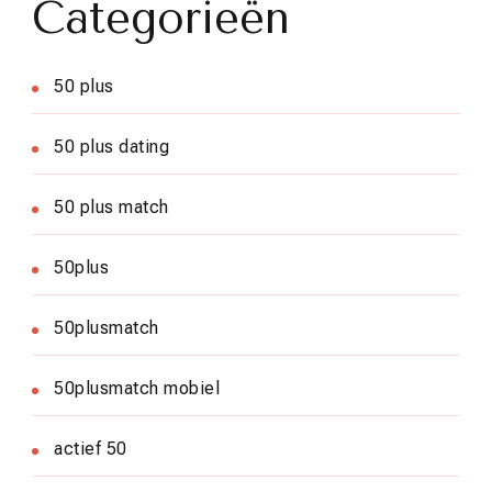
Categorieën
50 plus
50 plus dating
50 plus match
50plus
50plusmatch
50plusmatch mobiel
actief 50