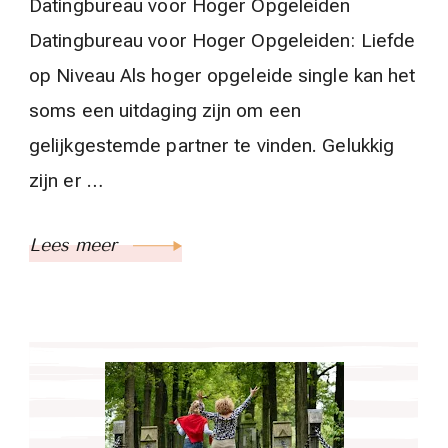
Datingbureau voor Hoger Opgeleiden
Datingbureau voor Hoger Opgeleiden: Liefde
op Niveau Als hoger opgeleide single kan het
soms een uitdaging zijn om een
gelijkgestemde partner te vinden. Gelukkig
zijn er …
Lees meer