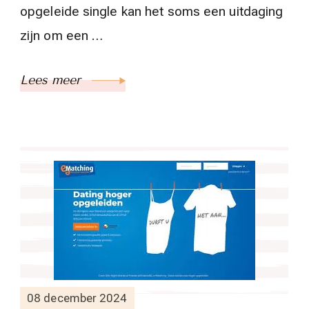
opgeleide single kan het soms een uitdaging
zijn om een …
Lees meer
08 december 2024