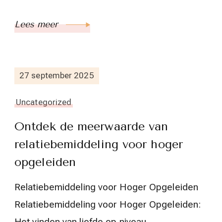
Lees meer
27 september 2025
Uncategorized
Ontdek de meerwaarde van
relatiebemiddeling voor hoger
opgeleiden
Relatiebemiddeling voor Hoger Opgeleiden
Relatiebemiddeling voor Hoger Opgeleiden:
Het vinden van liefde op niveau