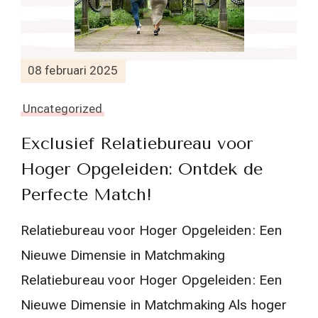
08 februari 2025
Uncategorized
Exclusief Relatiebureau voor
Hoger Opgeleiden: Ontdek de
Perfecte Match!
Relatiebureau voor Hoger Opgeleiden: Een
Nieuwe Dimensie in Matchmaking
Relatiebureau voor Hoger Opgeleiden: Een
Nieuwe Dimensie in Matchmaking Als hoger