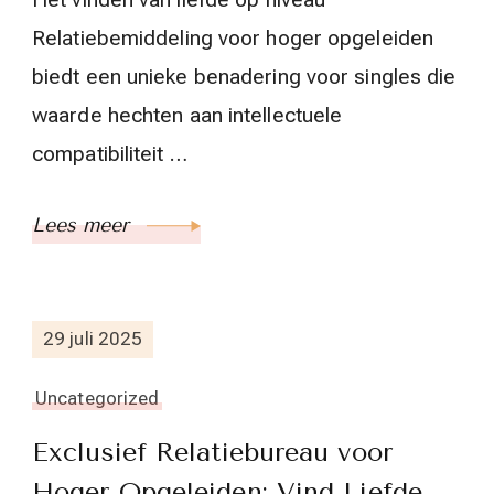
Relatiebemiddeling voor hoger opgeleiden
biedt een unieke benadering voor singles die
waarde hechten aan intellectuele
compatibiliteit …
Lees meer
29 juli 2025
Uncategorized
Exclusief Relatiebureau voor
Hoger Opgeleiden: Vind Liefde