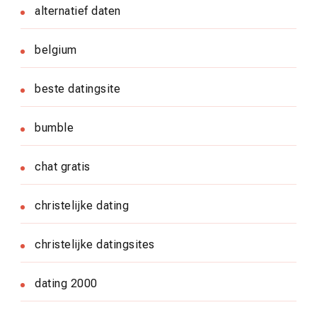
alternatief daten
belgium
beste datingsite
bumble
chat gratis
christelijke dating
christelijke datingsites
dating 2000