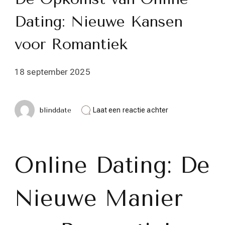
Dating: Nieuwe Kansen
voor Romantiek
18 september 2025
op
blinddate
Laat een reactie achter
De
Opkomst
van
Online
Dating:
Online Dating: De
Nieuwe
Kansen
voor
Nieuwe Manier
Romantiek