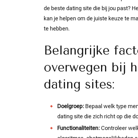
online!
de beste dating site die bij jou past? H
kan je helpen om de juiste keuze te ma
te hebben.
Belangrijke fac
overwegen bij h
dating sites:
Doelgroep:
Bepaal welk type men
dating site die zich richt op die d
Functionaliteiten:
Controleer welk