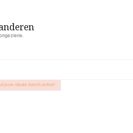
aanderen
 ongeziene.
ind jouw ideale match online!