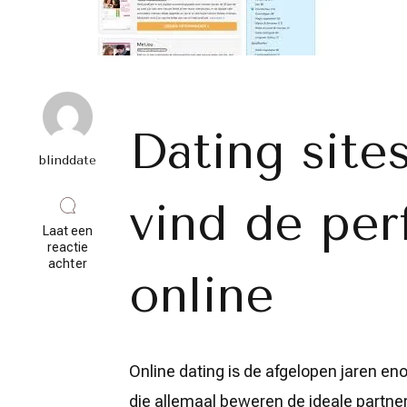
Dating sites
blinddate
vind de per
Laat een
reactie
op
achter
online
Vergelijking
van
dating
sites:
Vind
jouw
Online dating is de afgelopen jaren en
ideale
match
die allemaal beweren de ideale partner