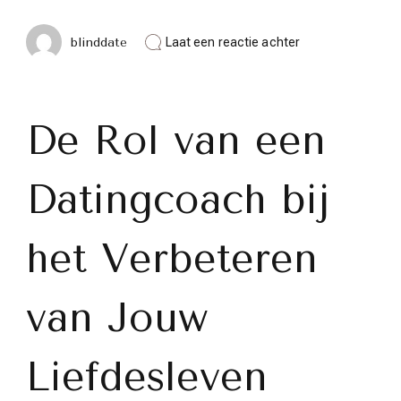
op
blinddate
Laat een reactie achter
De
Gids
naar
Liefdesgeluk:
De
De Rol van een
Kracht
van
een
Datingcoach bij
Ervaren
Datingcoach
het Verbeteren
van Jouw
Liefdesleven