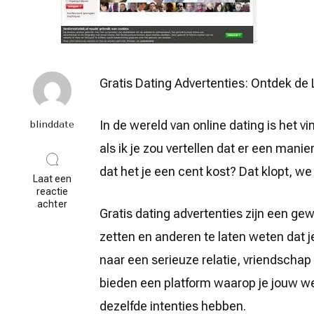
Gratis Dating Advertenties: Ontdek de
In de wereld van online dating is het 
blinddate
als ik je zou vertellen dat er een mani
dat het je een cent kost? Dat klopt, we
Laat een
reactie
op
achter
Gratis dating advertenties zijn een ge
Ontdek
de
zetten en anderen te laten weten dat je
Liefde
zonder
naar een serieuze relatie, vriendschap
Kosten:
Gratis
bieden een platform waarop je jouw w
Dating
Advertenties
dezelfde intenties hebben.