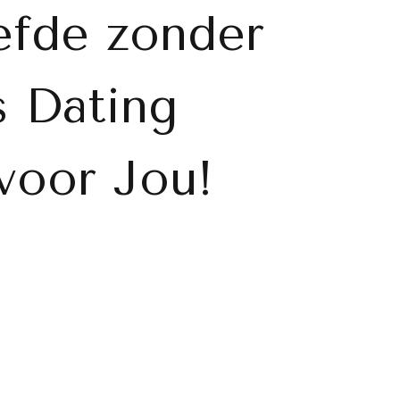
efde zonder
s Dating
voor Jou!