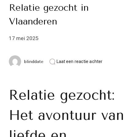
Relatie gezocht in
Vlaanderen
17 mei 2025
op
blinddate
Laat een reactie achter
Op
zoek
naar
liefde:
Relatie
Relatie gezocht:
gezocht
in
Vlaanderen
Het avontuur van
liefde en