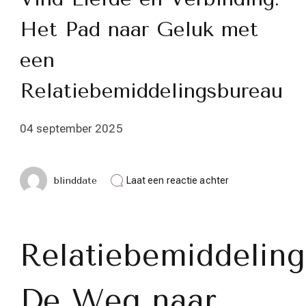
Het Pad naar Geluk met
een
Relatiebemiddelingsbureau
04 september 2025
op
blinddate
Laat een reactie achter
Vind
Liefde
en
Verbinding:
Het
Relatiebemiddeling
Pad
naar
Geluk
De Weg naar
met
een