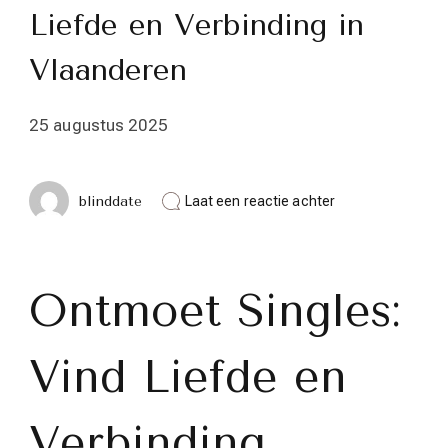
Liefde en Verbinding in
Vlaanderen
25 augustus 2025
op
blinddate
Laat een reactie achter
Ontmoet
Singles:
Vind
Liefde
en
Ontmoet Singles:
Verbinding
in
Vlaanderen
Vind Liefde en
Verbinding