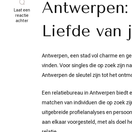
Antwerpen:
Laat een
reactie
op
achter
Liefde van 
Vind
Liefde
en
Verbinding
bij
een
Antwerpen, een stad vol charme en gesc
Relatiebureau
in
vinden. Voor singles die op zoek zijn n
Antwerpen
Antwerpen de sleutel zijn tot het ont
Een relatiebureau in Antwerpen biedt e
matchen van individuen die op zoek zij
uitgebreide profielanalyses en persoo
aan elkaar voorgesteld, met als doel h
relatie.