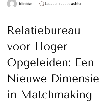
op
blinddate
Laat een reactie achter
Exclusief
Relatiebureau
voor
Hoger
Opgeleiden:
Relatiebureau
Ontdek
de
Perfecte
voor Hoger
Match!
Opgeleiden: Een
Nieuwe Dimensie
in Matchmaking