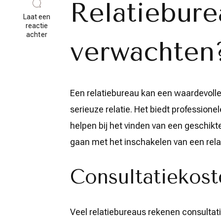
Relatiebure
Laat een
reactie
op
achter
verwachten
De
Kosten
van
het
Inschakelen
van
Een relatiebureau kan een waardevolle 
een
Relatiebureau
serieuze relatie. Het biedt profession
helpen bij het vinden van een geschikt
gaan met het inschakelen van een rel
Consultatiekost
Veel relatiebureaus rekenen consultat