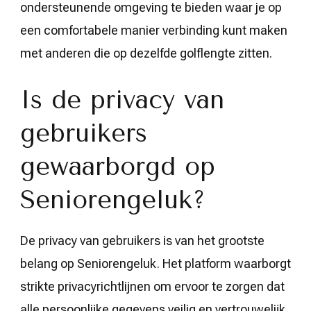
ondersteunende omgeving te bieden waar je op
een comfortabele manier verbinding kunt maken
met anderen die op dezelfde golflengte zitten.
Is de privacy van
gebruikers
gewaarborgd op
Seniorengeluk?
De privacy van gebruikers is van het grootste
belang op Seniorengeluk. Het platform waarborgt
strikte privacyrichtlijnen om ervoor te zorgen dat
alle persoonlijke gegevens veilig en vertrouwelijk