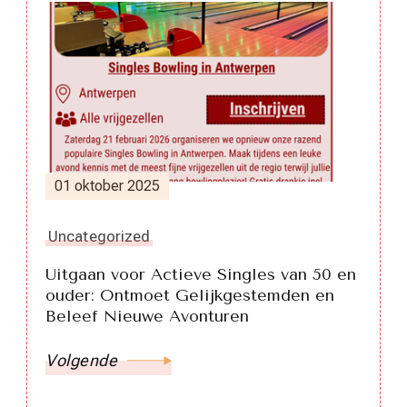
01 oktober 2025
Uncategorized
Uitgaan voor Actieve Singles van 50 en
ouder: Ontmoet Gelijkgestemden en
Beleef Nieuwe Avonturen
Volgende