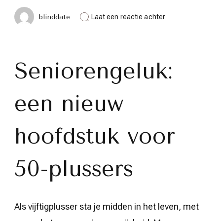
op
blinddate
Laat een reactie achter
Vind
jouw
Seniorengeluk
op
50-
Seniorengeluk:
plussers
Datingplatform
een nieuw
hoofdstuk voor
50-plussers
Als vijftigplusser sta je midden in het leven, met