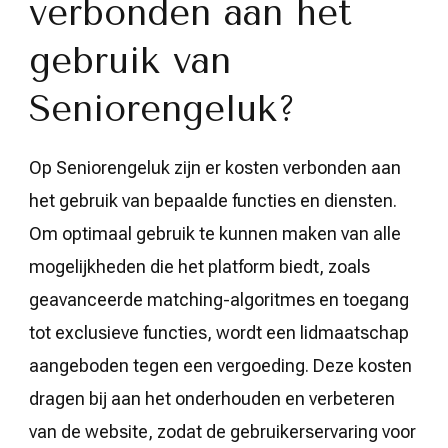
verbonden aan het
gebruik van
Seniorengeluk?
Op Seniorengeluk zijn er kosten verbonden aan
het gebruik van bepaalde functies en diensten.
Om optimaal gebruik te kunnen maken van alle
mogelijkheden die het platform biedt, zoals
geavanceerde matching-algoritmes en toegang
tot exclusieve functies, wordt een lidmaatschap
aangeboden tegen een vergoeding. Deze kosten
dragen bij aan het onderhouden en verbeteren
van de website, zodat de gebruikerservaring voor