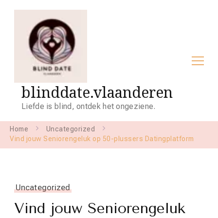
blinddate.vlaanderen
Liefde is blind, ontdek het ongeziene.
Home
Uncategorized
Vind jouw Seniorengeluk op 50-plussers Datingplatform
Uncategorized
Vind jouw Seniorengeluk