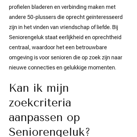
profielen bladeren en verbinding maken met
andere 50-plussers die oprecht geïnteresseerd
zijn in het vinden van vriendschap of liefde. Bij
Seniorengeluk staat eerlijkheid en oprechtheid
centraal, waardoor het een betrouwbare
omgeving is voor senioren die op zoek zijn naar
nieuwe connecties en gelukkige momenten.
Kan ik mijn
zoekcriteria
aanpassen op
Seniorengeluk?