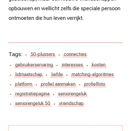
opbouwen en wellicht zelfs die speciale persoon
ontmoeten die hun leven verrijkt.
Tags:
50-plussers
connecties
gebruikerservaring
interesses
kosten
lidmaatschap
liefde
matching-algoritmes
platform
profiel aanmaken
profielfoto
registratiepagina
seniorengeluk
seniorengeluk 50
vriendschap