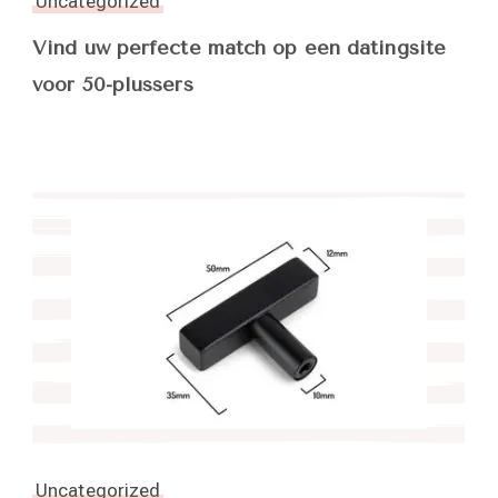
Uncategorized
Vind uw perfecte match op een datingsite
voor 50-plussers
Uncategorized