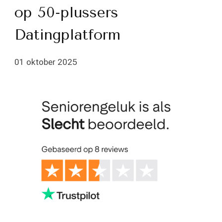
op 50-plussers
Datingplatform
01 oktober 2025