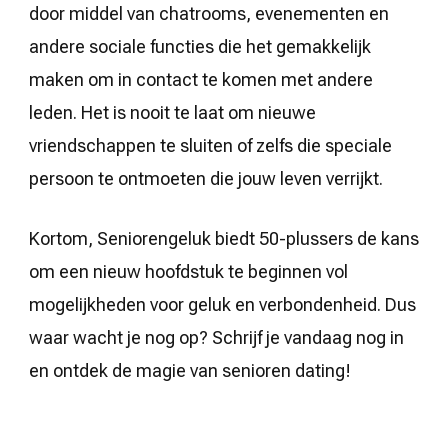
door middel van chatrooms, evenementen en
andere sociale functies die het gemakkelijk
maken om in contact te komen met andere
leden. Het is nooit te laat om nieuwe
vriendschappen te sluiten of zelfs die speciale
persoon te ontmoeten die jouw leven verrijkt.
Kortom, Seniorengeluk biedt 50-plussers de kans
om een nieuw hoofdstuk te beginnen vol
mogelijkheden voor geluk en verbondenheid. Dus
waar wacht je nog op? Schrijf je vandaag nog in
en ontdek de magie van senioren dating!