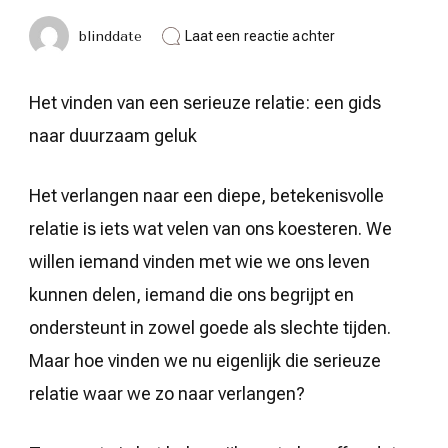
op
blinddate
Laat een reactie achter
Op
zoek
naar
Het vinden van een serieuze relatie: een gids
een
serieuze
naar duurzaam geluk
relatie?
Ontdek
hoe
Het verlangen naar een diepe, betekenisvolle
je
jouw
relatie is iets wat velen van ons koesteren. We
ware
liefde
willen iemand vinden met wie we ons leven
kunt
vinden!
kunnen delen, iemand die ons begrijpt en
ondersteunt in zowel goede als slechte tijden.
Maar hoe vinden we nu eigenlijk die serieuze
relatie waar we zo naar verlangen?