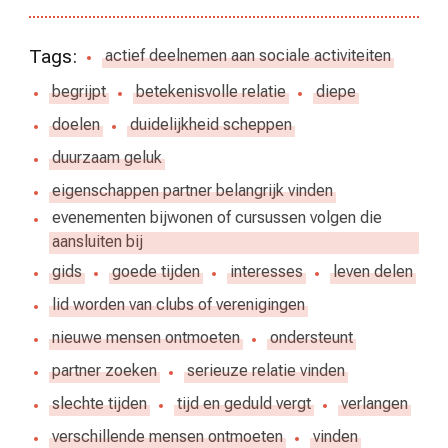
Tags:
actief deelnemen aan sociale activiteiten
begrijpt
betekenisvolle relatie
diepe
doelen
duidelijkheid scheppen
duurzaam geluk
eigenschappen partner belangrijk vinden
evenementen bijwonen of cursussen volgen die
aansluiten bij
gids
goede tijden
interesses
leven delen
lid worden van clubs of verenigingen
nieuwe mensen ontmoeten
ondersteunt
partner zoeken
serieuze relatie vinden
slechte tijden
tijd en geduld vergt
verlangen
verschillende mensen ontmoeten
vinden