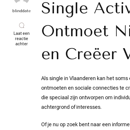
Single Activ
blinddate
Ontmoet N
Laat een
reactie
op
achter
en Creëer 
Ontdek
de
Magie
van
Single
Activiteiten:
Als single in Vlaanderen kan het soms
Verbinden
en
ontmoeten en sociale connecties te creë
Genieten
in
die speciaal zijn ontworpen om individ
Vlaanderen
achtergrond of interesses.
Of je nu op zoek bent naar een informe