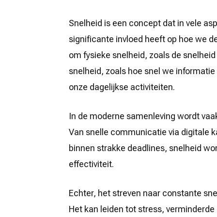
Snelheid:
Een
Diepgaande
Snelheid is een concept dat in vele a
Analyse
van
significante invloed heeft op hoe we d
Tempo
en
om fysieke snelheid, zoals de snelhe
Efficiëntie
snelheid, zoals hoe snel we informatie 
onze dagelijkse activiteiten.
In de moderne samenleving wordt vaak
Van snelle communicatie via digitale k
binnen strakke deadlines, snelheid wor
effectiviteit.
Echter, het streven naar constante s
Het kan leiden tot stress, verminderde