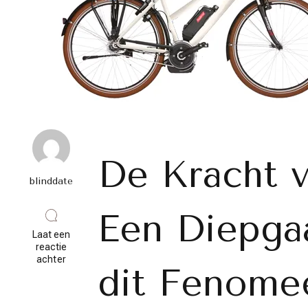
De Kracht v
blinddate
Een Diepga
Laat een
reactie
op
achter
dit Fenome
De
Impact
van