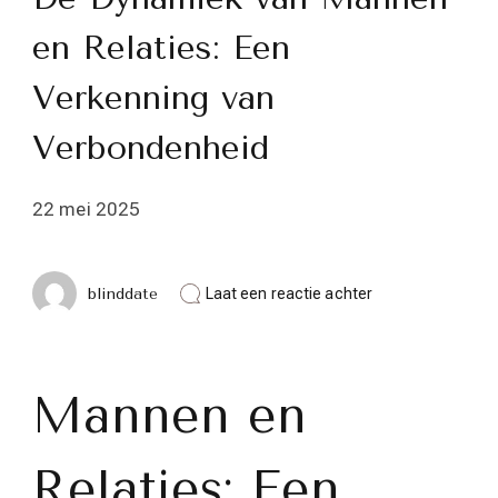
en Relaties: Een
Verkenning van
Verbondenheid
22 mei 2025
op
blinddate
Laat een reactie achter
De
Dynamiek
van
Mannen
en
Mannen en
Relaties:
Een
Verkenning
Relaties: Een
van
Verbondenheid