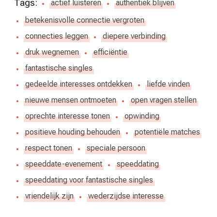
Tags:
actief luisteren
authentiek blijven
betekenisvolle connectie vergroten
connecties leggen
diepere verbinding
druk wegnemen
efficiëntie
fantastische singles
gedeelde interesses ontdekken
liefde vinden
nieuwe mensen ontmoeten
open vragen stellen
oprechte interesse tonen
opwinding
positieve houding behouden
potentiële matches
respect tonen
speciale persoon
speeddate-evenement
speeddating
speeddating voor fantastische singles
vriendelijk zijn
wederzijdse interesse