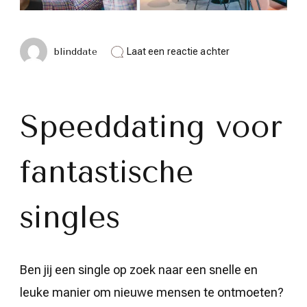
op
blinddate
Laat een reactie achter
Ontdek
de
Magie
van
Speeddating
Speeddating voor
voor
Fantastische
Singles
fantastische
in
Vlaanderen
singles
Ben jij een single op zoek naar een snelle en
leuke manier om nieuwe mensen te ontmoeten?